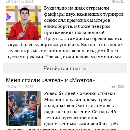
19 Октябрь 2024
2011
Буквально на днях отгремели
фанфары двух важнейших турниров
осени для крымских мастеров
единоборств. В боксе центром
притяжения стал холодный
Иркутск, а самбисты соревновались
в куда более курортных условиях. Важно, что в обоих
случаях крымские чемпионы вернулись домой не с
пустыми руками. Правда, с одинаковыми эмоциями.
Четвёртая полоса
Меня спасли «Ангел» и «Монгол»
19 Октябрь 2024
1583
Ровно 67 дней - именно столько
Михаил Пичугин провёл среди
холодных вод Охотского моря в
надежде на спасение. Сегодня 46-
летний путешественник -
единственный выживший из трёх
человек, лодку которых нашли в море, - проходит