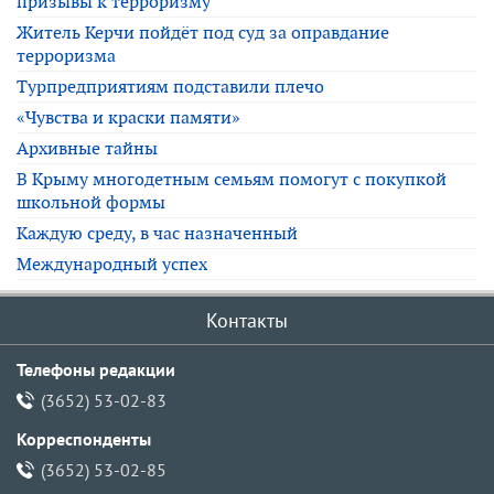
призывы к терроризму
Житель Керчи пойдёт под суд за оправдание
терроризма
Турпредприятиям подставили плечо
«Чувства и краски памяти»
Архивные тайны
В Крыму многодетным семьям помогут с покупкой
школьной формы
Каждую среду, в час назначенный
Международный успех
Контакты
Телефоны редакции
(3652) 53-02-83
Корреспонденты
(3652) 53-02-85