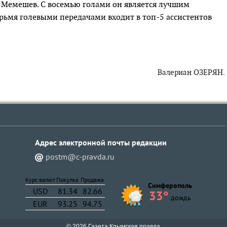
Мемешев. С восемью голами он является лучшим
рьмя голевыми передачами входит в топ-5 ассистентов
Валериан ОЗЕРЯН.
Адрес электронной почты pедакции
postm@c-pravda.ru
Курс валют
Покупка
Продажа
Симферополь
USD
81.34
82.66
33°
дождь
EUR
93.25
94.75
© 2026 Газета Крымская правда