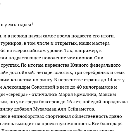
.
огу молодым!
 и в период паузы самое время подвести его итоги.
турниров, в том числе и открытых, наши мастера
я на всероссийском уровне. Так, например, в
или подрастающее поколение чемпионов. Они
 группах. По итогам первенства Южного федерального
ожай» достойный: четыре золотых, три серебряных и семь
шим коллегам по рингу. В первенстве страны до 14 лет у
м Александры Соколовой в весе до 40 килограммов и
три «серебра» - отличились Мария Ермолина, Максим
ии, но уже среди боксёров до 16 лет, победой порадовала
опилку добавил Мухаммад Али Сейдаметов.
шек в единоборствах спортивная общественность давно
а лишь выходит на проектную мощность. Всё благодаря
одорченко уверенно чувствует себя в роли лидера,