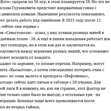
лта» сыграли по 36 игр, в этом планируется 28. Но это не
ислава Гудзикевича предстоит напряжённая гонка с
в дивизион повыше. Нынешние результаты показывают,
еет делать работу над ошибками. В 2025 году после 12
 сейчас они первые с
 «Севастополя» - атака, у них лучшая разница мячей в
идаемым голам - 28. А ещё в линии нападения работает вся
нет голеадора, но в этом как раз и заключается их
еделяются между игроками разных линий, что усложняет
может исходить от каждого.
ыдают то хорошие, то плохие отрезки. Например, могут
ить «Кызылташ», а затем сенсационно потерять очки с
мо» из зоны вылета и проиграть «Нефтянику»,
таш» сейчас идёт пятым в таблице с 20 очками. Для
й лиги Б в новинку, но, как ни странно, этот фактор не
не только одно было на выезде, а остальные три - на
ентрации. Команда чаще всего проваливается после
сь во вторых таймах.