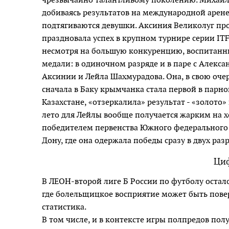
добиваясь результатов на международной арене
подтягиваются девушки. Аксиния Великолуг про
праздновала успех в крупном турнире серии ITF
несмотря на большую конкуренцию, воспитанни
медали: в одиночном разряде и в паре с Алекса
Аксинии и Лейла Шахмурадова. Она, в свою очер
сначала в Баку крымчанка стала первой в парной
Казахстане, «отзеркалила» результат - «золото»
лето для Лейлы вообще получается жарким на 
победителем первенства Южного федерального ок
Дону, где она одержала победы сразу в двух раз
Циф
В ЛЕОН-второй лиге Б России по футболу остало
где болельщицкое восприятие может быть пове
статистика.
В том числе, и в контексте игры полпредов пол