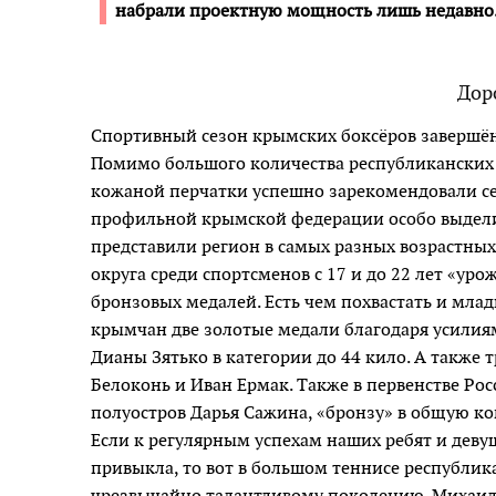
набрали проектную мощность лишь недавно
Дор
Спортивный сезон крымских боксёров завершён,
Помимо большого количества республиканских 
кожаной перчатки успешно зарекомендовали себ
профильной крымской федерации особо выдел
представили регион в самых разных возрастных
округа среди спортсменов с 17 и до 22 лет «ур
бронзовых медалей. Есть чем похвастать и млад
крымчан две золотые медали благодаря усилия
Дианы Зятько в категории до 44 кило. А также 
Белоконь и Иван Ермак. Также в первенстве Росс
полуостров Дарья Сажина, «бронзу» в общую к
Если к регулярным успехам наших ребят и деву
привыкла, то вот в большом теннисе республик
чрезвычайно талантливому поколению. Михаил Х