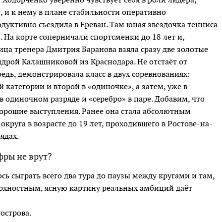
, и к нему в плане стабильности оперативно
дуктивно съездила в Ереван. Там юная звёздочка тенниса
. На корте соперничали спортсменки до 18 лет и,
ца тренера Дмитрия Баранова взяла сразу две золотые
ндрой Калашниковой из Краснодара. Не отстаёт от
едь, демонстрировала класс в двух соревнованиях:
 категории и второй в «одиночке», а затем, уже в
 в одиночном разряде и «серебро» в паре. Добавим, что
хорошие выступления. Ранее она стала абсолютным
руга в возрасте до 19 лет, проходившего в Ростове-на-
рядах.
ры не врут?
сь сыграть всего два тура до паузы между кругами и там,
рхностным, ясную картину реальных амбиций даёт
уострова.