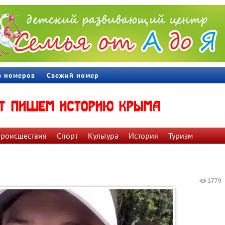
в номеров
Свежий номер
роиcшествия
Спорт
Культура
История
Туризм
1779