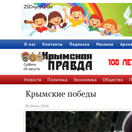
О нас
Контакты
Подписка
Реклама
Архи
Суббота
08 августа
Новости
Политика
Экономика
Общество
П
Крымские победы
26 Июнь 2026