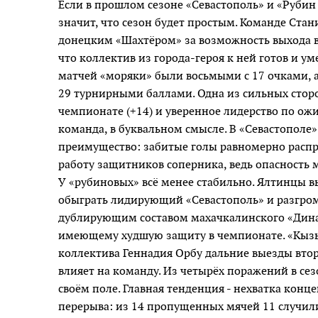
Если в прошлом сезоне «Севастополь» и «Рубин Я
значит, что сезон будет простым. Команде Стан
донецким «Шахтёром» за возможность выхода 
что коллектив из города-героя к ней готов и ум
матчей «моряки» были восьмыми с 17 очками, а
29 турнирными баллами. Одна из сильных сторон
чемпио­нате (+14) и уверенное лидерство по ож
команда, в буквальном смысле. В «Севастополе» 
преимущество: забитые голы равномерно распр
работу защитников соперника, ведь опасность 
У «рубиновых» всё менее стабильно. Ялтинцы в
обыграть лидирующий «Севастополь» и разгром
дублирующим составом махачкалинского «Дина
имеющему худшую защиту в чемпионате. «Кызыл
коллектива Геннадия Орбу дальние выезды второ
влияет на команду. Из четырёх поражений в сезо
своём поле. Главная тенденция - нехватка конц
перерыва: из 14 пропущенных мячей 11 случили