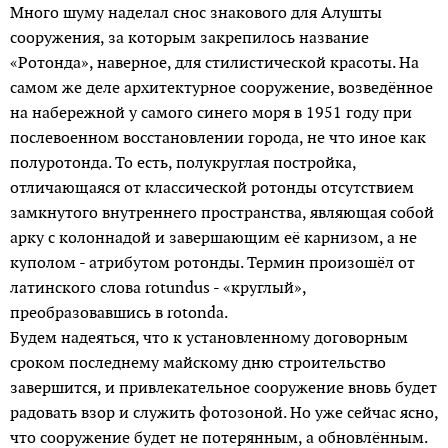
Много шуму наделал снос знакового для Алушты
сооружения, за которым закрепилось название
«Ротонда», наверное, для стилистической красоты. На
самом же деле архитектурное сооружение, возведённое
на набережной у самого синего моря в 1951 году при
послевоенном восстановлении города, не что иное как
полуротонда. То есть, полукруглая постройка,
отличающаяся от классической ротонды отсутствием
замкнутого внутреннего пространства, являющая собой
арку с колоннадой и завершающим её карнизом, а не
куполом - атрибутом ротонды. Термин произошёл от
латинского слова rotundus - «круглый»,
преобразовавшись в rotonda.
Будем надеяться, что к установленному договорным
сроком последнему майскому дню строительство
завершится, и привлекательное сооружение вновь будет
радовать взор и служить фотозоной. Но уже сейчас ясно,
что сооружение будет не потерянным, а обновлённым.