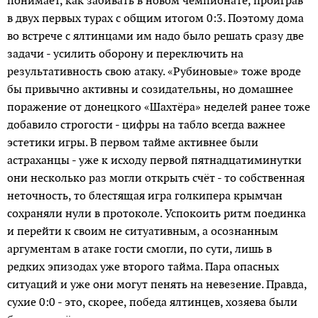
понимает, как забивать в новом чемпионате, проиграв
в двух первых турах с общим итогом 0:3. Поэтому дома
во встрече с ялтинцами им надо было решать сразу две
задачи - усилить оборону и переключить на
результативность свою атаку. «Рубиновые» тоже вроде
бы привычно активны и созидательны, но домашнее
поражение от донецкого «Шахтёра» неделей ранее тоже
добавило строгости - цифры на табло всегда важнее
эстетики игры. В первом тайме активнее были
астраханцы - уже к исходу первой пятнадцатиминутки
они несколько раз могли открыть счёт - то собственная
неточность, то блестящая игра голкипера крымчан
сохраняли нули в протоколе. Успокоить ритм поединка
и перейти к своим не ситуативным, а осознанным
аргументам в атаке гости смогли, по сути, лишь в
редких эпизодах уже второго тайма. Пара опасных
ситуаций и уже они могут пенять на невезение. Правда,
сухие 0:0 - это, скорее, победа ялтинцев, хозяева были