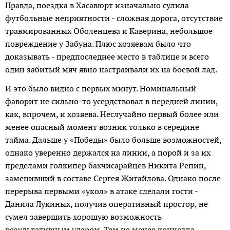
Правда, поездка в Хасавюрт изначально сулила
футбольные неприятности - сложная дорога, отсутствие
травмированных Оболенцева и Каверина, небольшое
повреждение у Забуна. Плюс хозяевам было что
доказывать - предпоследнее место в таблице и всего
один забитый мяч явно настраивали их на боевой лад.
И это было видно с первых минут. Номинальный
фаворит не сильно-то усердствовал в передней линии,
как, впрочем, и хозяева. Неслучайно первый более или
менее опасный момент возник только в середине
тайма. Дальше у «Победы» было больше возможностей,
однако уверенно держался на линии, а порой и за их
пределами голкипер бахчисарайцев Никита Репин,
заменивший в составе Сергея Жигайлова. Однако после
перерыва первыми «укол» в атаке сделали гости -
Данила Лукиных, получив оперативный простор, не
сумел завершить хорошую возможность
результативным ударом. Тем не менее концовка