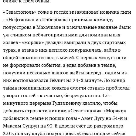
ближе к трём очкам.
«Севастополь» тоже в гостях экзаменовал новичка лиги
- «Нефтяник» из Избербаша принимал команду
полуострова в Махачкале и изначальные ввод­ные были
уж слишком неблагоприятными для номинальных
хозяев - «моряки» дважды выиграли в двух стартовых
турах, а атака в них неплохо покуражилась, забив в
общей сложности шесть мячей. С первых минут гости
не форсировали события, а едва добавив в темпе,
получили несколько шансов выйти вперёд - одним из
них воспользовался Гевлич на 24-й минуте. До конца
тайма номинальные хозяева смогли создать проблемы
у ворот гостей - к счастью, безрезультатно. 15-
минутного перерыва Гудзикевичу хватило, чтобы
добавить строгости линиям «Севастополя». «Моряки»
добавили в темпе и пошли голы - Амет Дугу на 54-й и
Максим Супрун на 93-й довели счёт до разгромного -
3:0 в пользу клуба полуострова. «Севастополь» сейчас