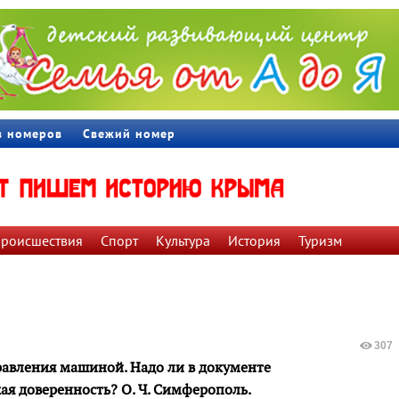
в номеров
Свежий номер
роиcшествия
Спорт
Культура
История
Туризм
307
правления машиной. Надо ли в документе
кая доверенность? О. Ч. Симферополь.