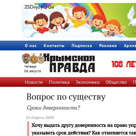
О нас
Контакты
Подписка
Реклама
Архи
Четверг
06 августа
Новости
Политика
Экономика
Общество
П
Вопрос по существу
Сроки доверенности?
10 Апрель 2026
Хочу выдать другу доверенность на право у
указывать срок действия? Как отменяется та