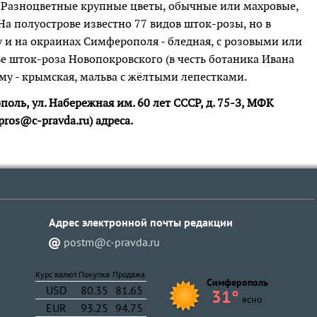
н. Разноцветные крупные цветы, обычные или махровые,
На полуострове известно 77 видов шток-розы, но в
у и на окраинах Симферополя - бледная, с розовыми или
е шток-роза Новопокровского (в честь ботаника Ивана
му - крымская, мальва с жёлтыми лепестками.
оль, ул. Набережная им. 60 лет СССР, д. 75-З, МФК
ros@c-pravda.ru) адреса.
Адрес электронной почты pедакции
postm@c-pravda.ru
Курс валют
Покупка
Продажа
Симферополь
USD
80.35
81.65
31°
ясно
EUR
93.25
94.75