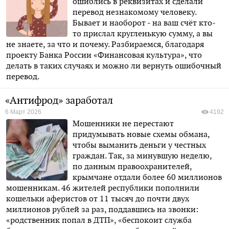
ошиблись в реквизитах и сделали
перевод незнакомому человеку.
Бывает и наоборот - на ваш счёт кто-
то прислал кругленькую сумму, а вы
не знаете, за что и почему. Разбираемся, благодаря
проекту Банка России «Финансовая культура», что
делать в таких случаях и можно ли вернуть ошибочный
перевод.
«Антифрод» заработал
6 Март 2026
4192
Мошенники не перестают
придумывать новые схемы обмана,
чтобы выманить деньги у честных
граждан. Так, за минувшую неделю,
по данным правоохранителей,
крымчане отдали более 60 миллионов
мошенникам. 46 жителей республики пополнили
кошельки аферистов от 11 тысяч до почти двух
миллионов рублей за раз, поддавшись на звонки:
«родственник попал в ДТП», «беспокоит служба