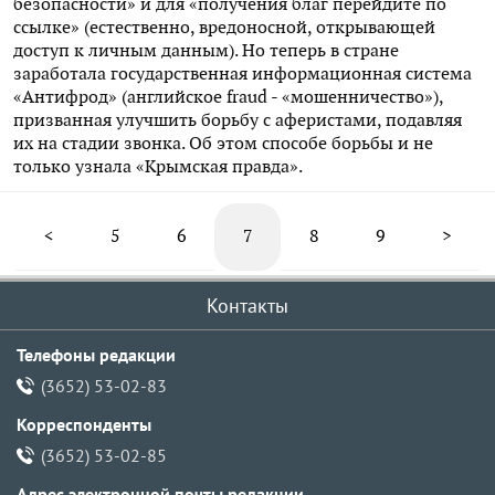
безопасности» и для «получения благ перейдите по
ссылке» (естественно, вредоносной, открывающей
доступ к личным данным). Но теперь в стране
заработала государственная информационная система
«Антифрод» (английское fraud - «мошенничество»),
призванная улучшить борьбу с аферистами, подавляя
их на стадии звонка. Об этом способе борьбы и не
только узнала «Крымская правда».
<
5
6
7
8
9
>
Контакты
Телефоны редакции
(3652) 53-02-83
Корреспонденты
(3652) 53-02-85
Адрес электронной почты pедакции