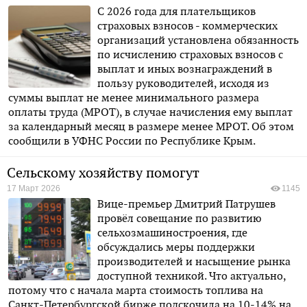
С 2026 года для плательщиков
страховых взносов - коммерческих
организаций установлена обязанность
по исчислению страховых взносов с
выплат и иных вознаграждений в
пользу руководителей, исходя из
суммы выплат не менее минимального размера
оплаты труда (МРОТ), в случае начисления ему выплат
за календарный месяц в размере менее МРОТ. Об этом
сообщили в УФНС России по Республике Крым.
Сельскому хозяйству помогут
17 Март 2026
1145
Вице-премьер Дмитрий Патрушев
провёл совещание по развитию
сельхозмашиностроения, где
обсуждались меры поддержки
производителей и насыщение рынка
доступной техникой. Что актуально,
потому что с начала марта стоимость топлива на
Санкт-Петербургской бирже подскочила на 10-14% на