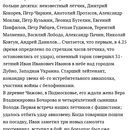
больше десятка: неизвестный лётчик, Дмитрий
Кокорев, Пётр Чиркин, Анатолий Протасов, Александр
Мокляк, Пётр Кузьмин, Леонид Бутелин, Евгений
Панфилов, Пётр Рябцев, Степан Гудимов, Терентий
Малиенко, Василий Лобода, Александр Пачин, Николай
Ковтун, Андрей Данилов… Считается, что первым, в 4.25
(время определено по стрелкам часов лётчика, что
остановились от удара), огненный таран совершил 31-
летний Иван Иванович Иванов в небе над городом
Дубно, Западная Украина. Старший лейтенант,
командир звена 46-го истребительного авиаполка,
участник войны с белофиннами.
В деревне Чижово, в Подмосковье, его ждали жена Вера
Владимировна Бочарова и четырёхлетний сынишка
Володя. Первая встреча наших лётчиков с фашистами;
удалось отбить удар авиазвену. Когда товарищи пошли
на посадку, Иван заметил три новых самолёта
противника, вступил в бой, но боезапас был уже