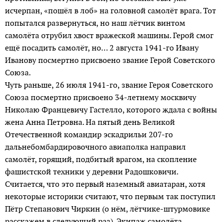
исчерпан, «пошёл в лоб» на головной самолёт врага. Тот
попытался развернуться, но наш лётчик винтом
самолёта отрубил хвост вражеской машины. Герой смог
ещё посадить самолёт, но… 2 августа 1941-го Ивану
Иванову посмертно присвоено звание Герой Советского
Союза.
Чуть раньше, 26 июля 1941-го, звание Героя Советского
Союза посмертно присвоено 34-летнему моск­вичу
Николаю Францевичу Гастелло, которого ждала с войны
жена Анна Петровна. На пятый день Великой
Отечественной коман­дир эскадрильи 207-го
дальнебомбардировочного авиаполка направил
самолёт, горящий, подбитый врагом, на скопление
фашистской техники у деревни Радошковичи.
Считается, что это первый наземный авиатаран, хотя
некоторые историки считают, что первым так поступил
Пётр Степанович Чиркин (о нём, лётчике-штурмовике
расскажем в следующий раз). Экипаж самолёта