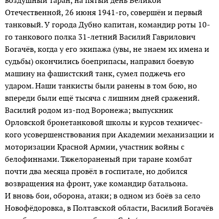
воздушный таран, на пятый день Великой
Отечественной, 26 июня 1941-го, совершён и первый
танковый. У города Дубно капитан, командир роты 10-
го танкового полка 31-летний Василий Гаврилович
Богачёв, когда у его экипажа (увы, не знаем их имена и
судьбы) окончились боеприпасы, направил боевую
машину на фашистский танк, сумел поджечь его
ударом. Наши танкисты были ранены в том бою, но
впереди были ещё тысяча с лишним дней сражений.
Василий родом из-под Воронежа; выпускник
Орловской бронетанковой школы и курсов техничес­
кого усовершенствования при Академии механизации и
моторизации Красной Армии, участник войны с
белофиннами. Тяжелораненый при таране комбат
почти два месяца провёл в госпитале, но добился
возвращения на фронт, уже командир батальона.
И вновь бои, оборона, атаки; в одном из боёв за село
Новофёдоровка, в Полтавской области, Василий Богачёв