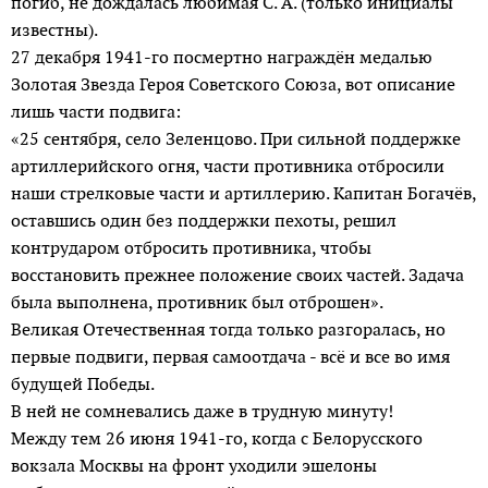
погиб, не дождалась любимая С. А. (только инициалы
известны).
27 декабря 1941-го посмерт­но награждён медалью
Золотая Звезда Героя Советского Союза, вот описание
лишь части подвига:
«25 сентября, село Зеленцово. При сильной поддержке
артиллерийского огня, час­ти противника отбросили
наши стрелковые части и артиллерию. Капитан Богачёв,
оставшись один без поддержки пехоты, решил
контрударом отбросить противника, чтобы
восстановить прежнее положение своих частей. Задача
была выполнена, противник был отброшен».
Великая Отечественная тогда только разгоралась, но
первые подвиги, первая самоотдача - всё и все во имя
будущей Победы.
В ней не сомневались даже в трудную минуту!
Между тем 26 июня 1941-го, когда с Белорусского
вокзала Москвы на фронт уходили эшелоны