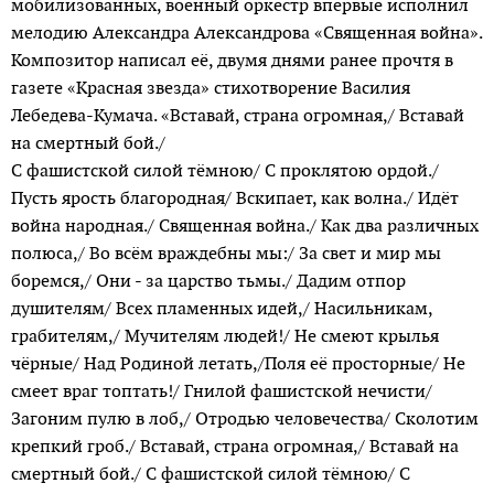
мобилизованных, военный оркестр впервые исполнил
мелодию Александра Александрова «Священная вой­на».
Композитор написал её, двумя днями ранее прочтя в
газете «Красная звезда» стихотворение Василия
Лебедева-Кумача. «Вставай, страна огромная,/ Вставай
на смертный бой./
С фашистской силой тёмною/ С проклятою ордой./
Пусть ярость благородная/ Вскипает, как волна./ Идёт
война народная./ Священная война./ Как два различных
полюса,/ Во всём враждебны мы:/ За свет и мир мы
боремся,/ Они - за царство тьмы./ Дадим отпор
душителям/ Всех пламенных идей,/ Насильникам,
грабителям,/ Мучителям людей!/ Не смеют крылья
чёрные/ Над Родиной летать,/Поля её просторные/ Не
смеет враг топтать!/ Гнилой фашистской нечис­ти/
Загоним пулю в лоб,/ Отродью человечества/ Сколотим
крепкий гроб./ Вставай, страна огромная,/ Вставай на
смертный бой./ С фашистской силой тёмною/ С