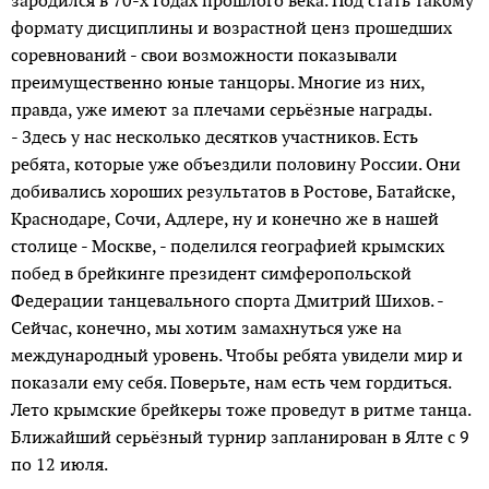
зародился в 70-х годах прошлого века. Под стать такому
формату дисциплины и возрастной ценз прошедших
соревнований - свои возможности показывали
преимущественно юные танцоры. Многие из них,
правда, уже имеют за плечами серьёзные награды.
- Здесь у нас несколько десятков участников. Есть
ребята, которые уже объездили половину России. Они
добивались хороших результатов в Ростове, Батайске,
Краснодаре, Сочи, Адлере, ну и конечно же в нашей
столице - Москве, - поделился географией крымских
побед в брейкинге президент симферопольской
Федерации танцевального спорта Дмитрий Шихов. -
Сейчас, конечно, мы хотим замахнуться уже на
международный уровень. Чтобы ребята увидели мир и
показали ему себя. Поверьте, нам есть чем гордиться.
Лето крымские брейкеры тоже проведут в ритме танца.
Ближайший серьёзный турнир запланирован в Ялте с 9
по 12 июля.