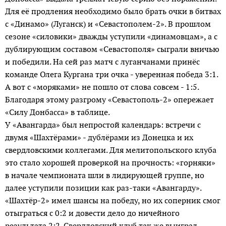
Для её продления необходимо было брать очки в битвах
с «Динамо» (Луганск) и «Севастополем-2». В прошлом
сезоне «силовики» дважды уступили «динамовцам», а с
дублирующим составом «Севастополя» сыграли вничью
и победили. На сей раз матч с луганчанами принёс
команде Олега Кургана три очка - уверенная победа 3:1.
А вот с «моряками» не пошло от слова совсем - 1:5.
Благодаря этому разгрому «Севастополь-2» опережает
«Силу Донбасса» в таблице.
У «Авангарда» был непростой календарь: встречи с
двумя «Шахтёрами» - дублёрами из Донецка и их
свердловскими коллегами. Для мелитопольского клуба
это стало хорошей проверкой на прочность: «горняки»
в начале чемпионата шли в лидирую­щей группе, но
далее уступили позиции как раз-таки «Авангарду».
«Шахтёр-2» имел шансы на победу, но их соперник смог
отыграться с 0:2 и довести дело до ничейного
результата 2:2. Свердловский клуб так же выиграл