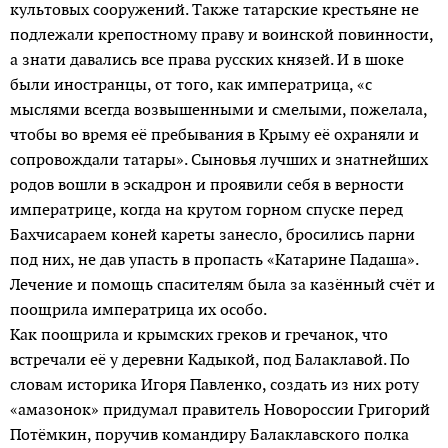
культовых сооружений. Также татарские крестьяне не
подлежали крепостному праву и воинской повинности,
а знати давались все права русских князей. И в шоке
были иностранцы, от того, как императрица, «с
мыслями всегда возвышенными и смелыми, пожелала,
чтобы во время её пребывания в Крыму её охраняли и
сопровождали татары». Сыновья лучших и знатнейших
родов вошли в эскадрон и проявили себя в верности
императрице, когда на крутом горном спуске перед
Бахчисараем коней кареты занесло, бросились парни
под них, не дав упасть в пропасть «Катарине Падаша».
Лечение и помощь спасителям была за казённый счёт и
поощрила императрица их особо.
Как поощрила и крымских греков и гречанок, что
встречали её у деревни Кадыкой, под Балаклавой. По
словам историка Игоря Павленко, создать из них роту
«амазонок» придумал правитель Новороссии Григорий
Потёмкин, поручив командиру Балаклавского полка