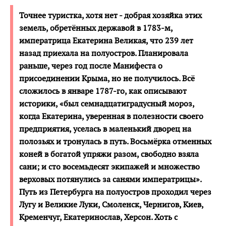
Точнее туристка, хотя нет - добрая хозяйка этих
земель, обретённых державой в 1783-м,
императрица Екатерина Великая, что 239 лет
назад приехала на полуостров. Планировала
раньше, через год после Манифеста о
присоединении Крыма, но не получилось. Всё
сложилось в январе 1787-го, как описывают
историки, «был семнадцатиградусный мороз,
когда Екатерина, уверенная в полезности своего
предприятия, уселась в маленький дворец на
полозьях и тронулась в путь. Восьмёрка отменных
коней в богатой упряжи разом, свободно взяла
сани; и сто восемьдесят экипажей и множество
верховых потянулись за санями императрицы».
Путь из Петербурга на полуостров проходил через
Лугу и Великие Луки, Смоленск, Чернигов, Киев,
Кременчуг, Екатеринослав, Херсон. Хоть с