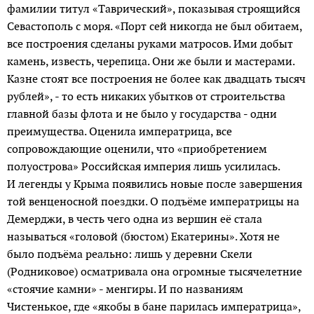
фамилии титул «Таврический», показывая строящийся
Севастополь с моря. «Порт сей никогда не был обитаем,
все построения сделаны руками матросов. Ими добыт
камень, известь, черепица. Они же были и мастерами.
Казне стоят все построения не более как двадцать тысяч
рублей», - то есть никаких убытков от строительства
главной базы флота и не было у государства - одни
преимущества. Оценила императрица, все
сопровождающие оценили, что «приобретением
полуострова» Российская империя лишь усилилась.
И легенды у Крыма появились новые после завершения
той венценосной поездки. О подъёме императрицы на
Демерджи, в честь чего одна из вершин её стала
называться «головой (бюстом) Екатерины». Хотя не
было подъёма реально: лишь у деревни Скели
(Родниковое) осматривала она огромные тысячелетние
«стоячие камни» - менгиры. И по названиям
Чистенькое, где «якобы в бане парилась императрица»,