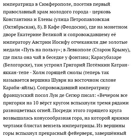
императрица в Симферополе, посетив первый
православный храм молодого города - церковь
Константина и Елены (улица Петропавловская
(Октябрьская), 8). В Кафе (Феодосии), где на монетном
дворе Екатерине Великой и сопровождавшему её
императору Австрии Иосифу отчеканили две золотые
медали «Путь на пользу»; в Левкополе (Старом Крыму),
где пила она чай в беседке у фонтана; Карасубазаре
(Белогорске), там устроил Григорий Потёмкин Катран-
яккан-тепе - Холм горящей смолы (теперь так
называется вершина Шуври на восточном склоне
Караби-яйлы). Сопровождавший императрицу
французский посол Луи де Сегюр писал: «Вечером все
пригорки на 10 вёрст кругом вспыхнули тремя рядами
разноцветных огней. Посреди этого горящего круга
возвышалась конусообразная гора, на которой яркими
чертами блистал вензель императрицы. Из вершины
горы вспыхнул прекрасный фейерверк, завершённый