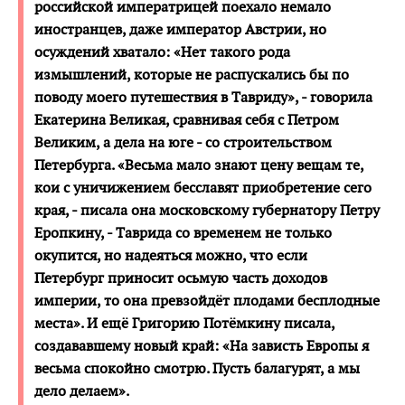
российской императрицей поехало немало
иностранцев, даже император Австрии, но
осуждений хватало: «Нет такого рода
измышлений, которые не распускались бы по
поводу моего путешествия в Тавриду», - говорила
Екатерина Великая, сравнивая себя с Петром
Великим, а дела на юге - со строительством
Петербурга. «Весьма мало знают цену вещам те,
кои с уничижением бесславят приобретение сего
края, - писала она московскому губернатору Петру
Еропкину, - Таврида со временем не только
окупится, но надеяться можно, что если
Петербург приносит осьмую часть доходов
империи, то она превзойдёт плодами бесплодные
места». И ещё Григорию Потёмкину писала,
создававшему новый край: «На зависть Европы я
весьма спокойно смотрю. Пусть балагурят, а мы
дело делаем».