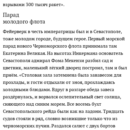
взрывами 300 тысяч ракет».
Парад
молодого флота
Фейерверк в честь императрицы был и в Севастополе,
тоже молодом городе, будущем герое. Первый морской
парад нового Черноморского флота принимала там
Екатерина Великая. На высотах Инкермана основатель
Севастополя адмирал Фома Мекензи разбил сад и
цветник, маленький лёгкий дворец построил, там и был
приём. «Столовая зала затемнена была занавесом для
прохлады, и гости отдыхали от зноя, прохлаждаясь
холодными блюдами. Вдруг в разгаре обеда завеса
раздёрнулась, и ворвался ослепительный свет солнца,
сияющего над синим морем. Все восемь бухт
Севастопольского рейда были как на ладони. Тридцать
судов стояли в ряд, словно возникшие только что из
черноморских пучин. Раздался салют с двух бортов