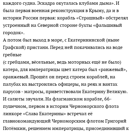
каждого судна. Эскадра окуталась клубами дыма». И
была первая военная реконструкция в Крыму, да и в
истории России первая: корабль «Страшный» обстрелял
устроенный на Северной стороне бухты «фальшивый
городок».
А потом был выход в море, с Екатерининской (ныне
Графской) пристани. Перед ней покачивались на воде
гребные
(с гребцами, вёсельные, ведь моторных ещё не было)
катера, для императрицы цвет катера был «ранжевый»,
оранжевый. Прошёл он перед строем кораблей, на
палубах их выстроились офицеры, на реях и вантах
парусов - матросы, приветствовали Екатерину Великую.
И салюты звучали. На флагманском кораб­ле, 66-
пушечном, первом в истории Черноморского флота
линкоре «Слава Екатерины» встречал её
главнокомандую­щий Черноморским флотом Григорий
Потёмкин, решением императрицы, присоединивший к