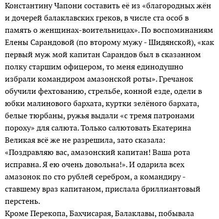
Константину Чапони составить её из «благородных жён
и дочерей балаклавских греков, в числе ста особ в
память о женщинах-воительницах». По воспоминаниям
Елены Сарандовой (по второму мужу - Шидянской), «как
первый муж мой капитан Сарандов был в сказанном
полку старшим офицером, то меня единодушно
избрали командиром амазонской роты». Гречанок
обучили фехтованию, стрельбе, конной езде, одели в
юбки малинового бархата, куртки зелёного бархата,
белые тюрбаны, ружья выдали «с тремя патронами
пороху» для салюта. Только салютовать Екатерина
Великая всё же не разрешила, зато сказала:
«Поздравляю вас, амазонский капитан! Ваша рота
исправна. Я ею очень довольна!». И одарила всех
амазонок по сто рублей серебром, а командиру -
ставшему враз капитаном, прислала бриллиантовый
перстень.
Кроме Перекопа, Бахчисарая, Балаклавы, побывала