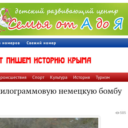
в номеров
Свежий номер
роиcшествия
Спорт
Культура
История
Туризм
килограммовую немецкую бомбу
585