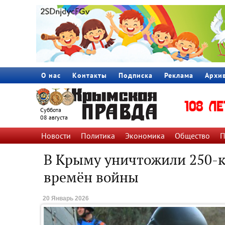
О нас
Контакты
Подписка
Реклама
Архи
Суббота
08 августа
Новости
Политика
Экономика
Общество
П
В Крыму уничтожили 250-
времён войны
20 Январь 2026