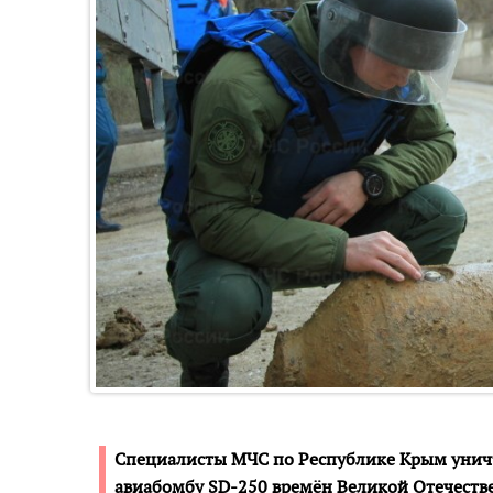
Специалисты МЧС по Республике Крым уни
авиабомбу SD-250 времён Великой Отечеств