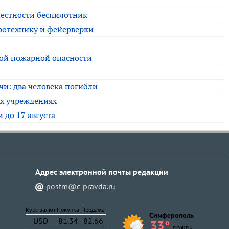
местности беспилотник
ротехнику и фейерверки
ой пожарной опасности
чи: два человека погибли
х учреждениях
 до 17 августа
Адрес электронной почты pедакции
postm@c-pravda.ru
Курс валют
Покупка
Продажа
Симферополь
USD
81.34
82.66
33°
дождь