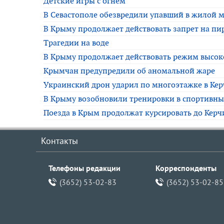
Детские игры с огнём
В Севастополе обезвредили упавший в жилой 
В Крыму продолжает действовать запрет на пи
Трагедии на воде
В Крыму продолжает действовать режим высок
Крымчан предупредили об аномальной жаре
Украинский дрон ударил по многоэтажке в Кер
В Крыму возобновили тренировки в спортивны
Поезда в Крым продолжат курсировать до Керчи
Контакты
Телефоны редакции
Корреспонденты
(3652) 53-02-83
(3652) 53-02-85